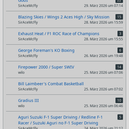
Gods
22
SirAceMcFly
29. März 2026 um 07:14
Blazing Skies / Wings 2 Aces High / Sky Mission
15
SirAceMcFly
28. März 2026 um 15:59
Exhaust Heat / F1 ROC Race of Champions
3
SirAceMcFly
28. März 2026 um 15:55
George Foreman's KO Boxing
6
SirAceMcFly
26. März 2026 um 19:48
Firepower 2000 / Super SWIV
14
wilo
25. März 2026 um 07:06
Bill Laimbeer's Combat Basketball
SirAceMcFly
25. März 2026 um 07:02
Gradius III
10
wilo
25. März 2026 um 06:46
Aguri Suzuki F-1 Super Driving / Redline F-1
5
Racer / Suzuki Aguri no F-1 Super Driving
SirAceMcFly
24. März 2026 um 21:12