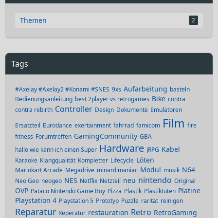
Themen
2
Tags
Aufarbeitung
#Axelay #Axelay2 #Konami #SNES
9xs
basteln
Bike
Bedienungsanleitung
best 2player vs retrogames
contra
Controller
contra rebirth
Design
Dokumente
Emulatoren
Film
Ersatzteil
Eurodance
exertainment
fahrrad
famicom
fire
GamingCommunity
fitness
Forumtreffen
GBA
Hardware
Kabel
hallo wie kann ich einen Super
JRPG
Löten
Karaoke
Klangqualität
Kompletter
Lifecycle
Modul
N64
Mariokart Arcade
Megadrive
minardimaniac
musik
nintendo
NES
neu
Neo Geo
neogeo
Netflix
Netzteil
Original
OVP
Platine
Pataco Nintendo Game Boy
Pizza
Plastik
Plastiktüten
Playstation 4
Playstation 5
Prototyp
Puzzle
rarität
reinigen
Reparatur
Retro
restauration
RetroGaming
Reperatur