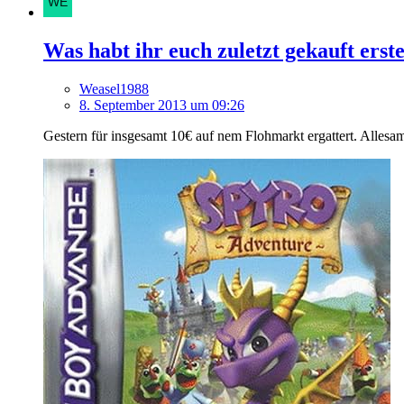
Was habt ihr euch zuletzt gekauft erst
Weasel1988
8. September 2013 um 09:26
Gestern für insgesamt 10€ auf nem Flohmarkt ergattert. Allesa