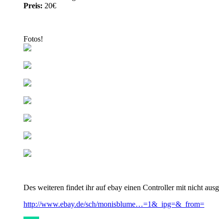
Preis:
20€
Fotos!
Des weiteren findet ihr auf ebay einen Controller mit nicht a
http://www.ebay.de/sch/monisblume…=1&_ipg=&_from=