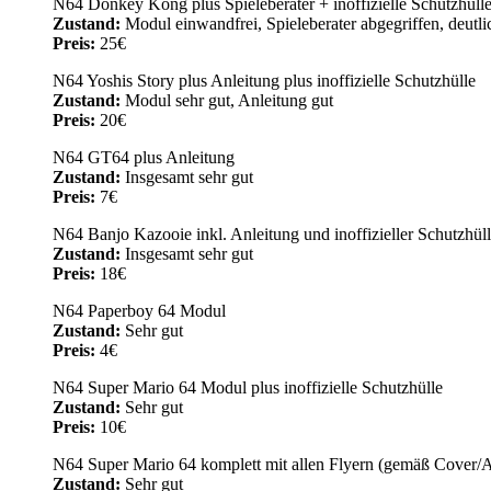
N64 Donkey Kong plus Spieleberater + inoffizielle Schutzhüll
Zustand:
Modul einwandfrei, Spieleberater abgegriffen, deutl
Preis:
25€
N64 Yoshis Story plus Anleitung plus inoffizielle Schutzhülle
Zustand:
Modul sehr gut, Anleitung gut
Preis:
20€
N64 GT64 plus Anleitung
Zustand:
Insgesamt sehr gut
Preis:
7€
N64 Banjo Kazooie inkl. Anleitung und inoffizieller Schutzhül
Zustand:
Insgesamt sehr gut
Preis:
18€
N64 Paperboy 64 Modul
Zustand:
Sehr gut
Preis:
4€
N64 Super Mario 64 Modul plus inoffizielle Schutzhülle
Zustand:
Sehr gut
Preis:
10€
N64 Super Mario 64 komplett mit allen Flyern (gemäß Cover/An
Zustand:
Sehr gut