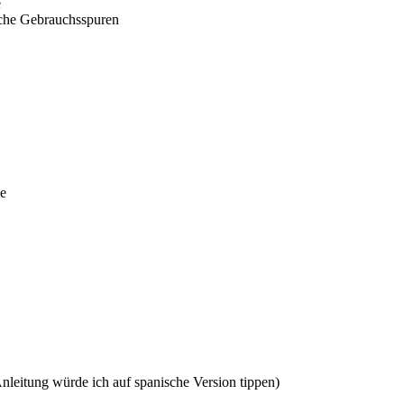
e
iche Gebrauchsspuren
le
leitung würde ich auf spanische Version tippen)