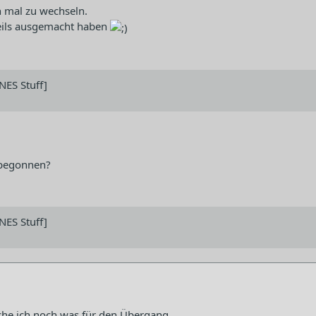
ch mal zu wechseln.
weils ausgemacht haben
NES Stuff]
 begonnen?
NES Stuff]
uche ich noch was für den Übergang.