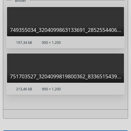
Bilder
749355034_3204099863133691_2852554406678132531_n.jpg
197,34 kB
900 × 1.200
751703527_3204099819800362_8336515439384969764_n.jpg
213,46 kB
900 × 1.200