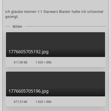
ich glaube meinen 1:1 Starwars Blaster hatte ich schonmal
gezeigt.
Bilder
1776605705192.jpg
417,08 kB
1.920 × 886
1776605705196.jpg
477,53 kB
1.920 × 886