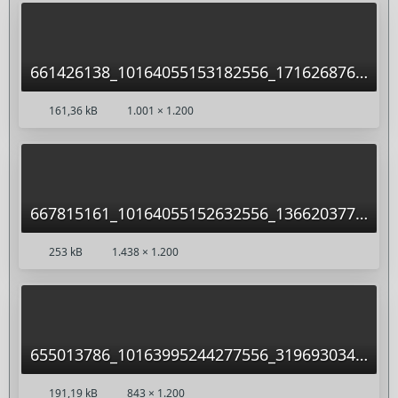
661426138_10164055153182556_1716268763527376730_n.jpg
161,36 kB
1.001 × 1.200
667815161_10164055152632556_1366203774032734768_n.jpg
253 kB
1.438 × 1.200
655013786_10163995244277556_3196930345920541130_n.jpg
191,19 kB
843 × 1.200