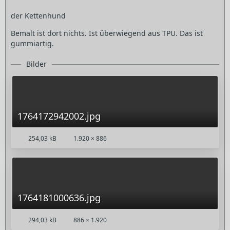
der Kettenhund
Bemalt ist dort nichts. Ist überwiegend aus TPU. Das ist
gummiartig.
Bilder
1764172942002.jpg
254,03 kB
1.920 × 886
1764181000636.jpg
294,03 kB
886 × 1.920