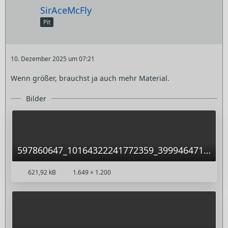
SirAceMcFly
Pit
10. Dezember 2025 um 07:21
Wenn größer, brauchst ja auch mehr Material.
Bilder
597860647_10164322241772359_3999464718684353915_n.jpg
621,92 kB
1.649 × 1.200