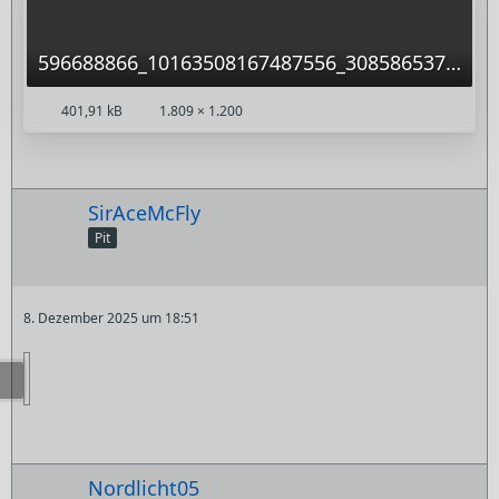
596688866_10163508167487556_3085865373462088286_n.jpg
401,91 kB
1.809 × 1.200
SirAceMcFly
Pit
8. Dezember 2025 um 18:51
Nordlicht05