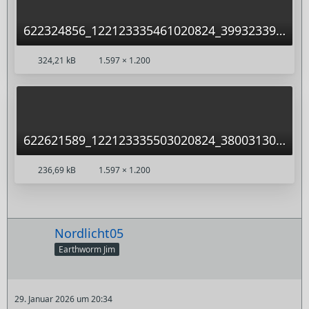
622324856_122123335461020824_399323392931882978_n.jpg
324,21 kB
1.597 × 1.200
622621589_122123335503020824_3800313045293729122_n.jpg
236,69 kB
1.597 × 1.200
Nordlicht05
Earthworm Jim
29. Januar 2026 um 20:34