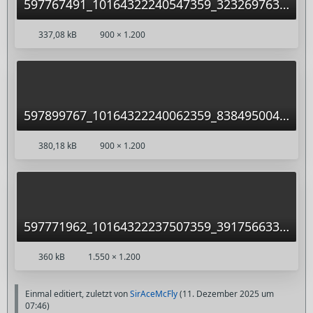
597767491_10164322240547359_3232697632805029873_n.jpg
337,08 kB
900 × 1.200
597899767_10164322240062359_8384950045302433572_n.jpg
380,18 kB
900 × 1.200
597771962_10164322237507359_3917566330296012352_n.jpg
360 kB
1.550 × 1.200
Einmal editiert, zuletzt von
SirAceMcFly
(
11. Dezember 2025 um
07:46
)