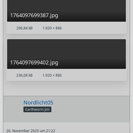
1764097699387.jpg
296,84 kB
1.920 × 886
1764097699402.jpg
236,08 kB
1.920 × 886
Nordlicht05
Earthworm Jim
26. November 2025 um 21:22