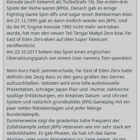
Konsole (auch bekannt als TurboGrafx-16). Die ersten drei
Spiele der Reihe waren JRPGs. Danach gab es einige
Fighting-Game Spin-offs und sogar einen Bomberman-Klon.
Am 21.12.1995 gab es dann endlich wieder ein JRPG. Und
da die PC Engine-Konsole 1995 nicht mehr vertrieben
wurde, hat man den neuen Teil Tengai Makyō Zero bzw. Far
East of Eden Zero eben auf dem Super Famicom
veröffentlicht.
Am 22.10.2017 bekam das Spiel einen englischen
Übersetzungspatch von einem User namens Tom spendiert.
Mein Kurz-Fazit: Jammerschade, Far East of Eden Zero hatte
definitiv das Zeug dazu zu den ganz großen des Genres
aufzuschließen. Geboten wird eine tolle audiovisuelle
Präsentation, schräger Japan-Flair und -Humor, zahlreiche
spaßige Entdeckungen, ein kreatives Datum- und Uhrzeit-
System und natürlich grundsolides JRPG-Gameplay mit ein
paar netten Rätseleinlagen und jeder Menge
Rundenkämpfe.
Dummerweise sägt die gnadenlos hohe Frequenz der
Zufallskämpfe selbst JRPG-Veteranen wie mir sehr stark am
Geduldsfaden. Es gab Phasen, da hab ich das Game
Wochen- oder sogar Monatelang zur Seite gelegt, da mir