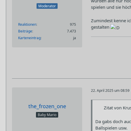
würden alle nur noc
Moderator
spielen und sie höc
Zumindest kenne ich
Reaktionen
975
gestalten
Beiträge
7.473
Karteneintrag
ja
22. April 2025 um 08:59
the_frozen_one
Zitat von Kru
Baby Mario
Da gabs doch auc
Ballspielen usw.