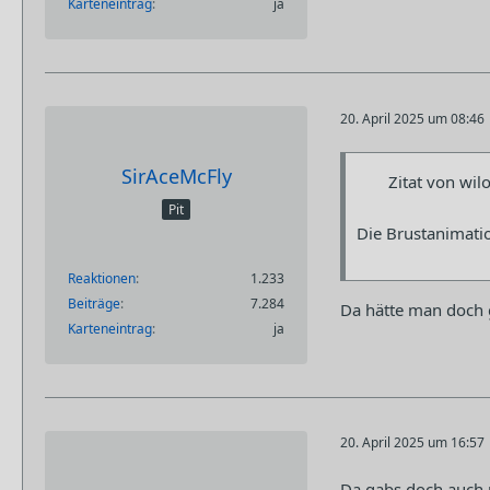
Karteneintrag
ja
20. April 2025 um 08:46
SirAceMcFly
Zitat von wil
Pit
Die Brustanimati
Reaktionen
1.233
Beiträge
7.284
Da hätte man doch 
Karteneintrag
ja
20. April 2025 um 16:57
Da gabs doch auch 