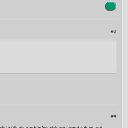
#3
#4
is in Bikinis rumhüpfen, sich am Strand suhlen und