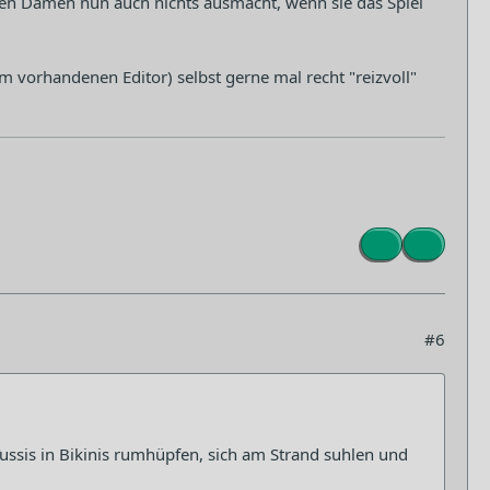
sten Damen nun auch nichts ausmacht, wenn sie das Spiel
m vorhandenen Editor) selbst gerne mal recht "reizvoll"
#6
ssis in Bikinis rumhüpfen, sich am Strand suhlen und