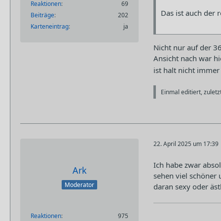
Reaktionen
69
Das ist auch der
Beiträge
202
Karteneintrag
ja
Nicht nur auf der 3
Ansicht nach war hi
ist halt nicht immer 
Einmal editiert, zulet
22. April 2025 um 17:39
Ich habe zwar absol
Ark
sehen viel schöner 
Moderator
daran sexy oder ästh
Reaktionen
975