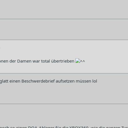
o
onen der Damen war total übertrieben
glatt einen Beschwerdebrief aufsetzen müssen lol
noch so einen DOA-Ableger für die XBOX360, wie die ganzen Tuss