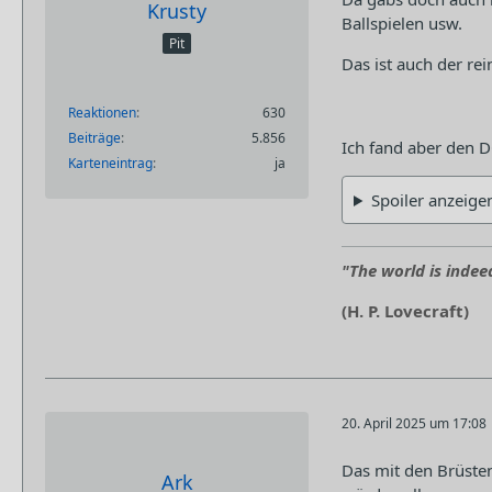
Krusty
Ballspielen usw.
Pit
Das ist auch der r
Reaktionen
630
Beiträge
5.856
Ich fand aber den D
Karteneintrag
ja
Spoiler anzeige
"The world is indeed
(H. P. Lovecraft)
20. April 2025 um 17:08
Das mit den Brüste
Ark