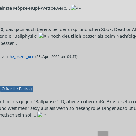
 reinste Möpse-Hüpf-Wettbewerb...
60, das gabs auch bereits bei der ursprünglichen Xbox, Dead or Al
er die "Ballphysik"
noch
deutlich
besser als beim Nachfolger
besser...
zt von
the_frozen_one
(
23. April 2025 um 09:57
)
Offizieller Beitrag
ut nichts gegen "Ballpyhsik" :D, aber zu übergroße Brüste sehen 
und weit mehr sexy aus als wenn so riesengroße Dinger absolut 
etisch sein soll...