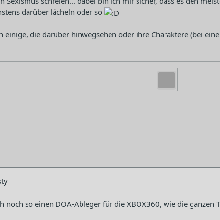
h Sexismus schreien... dabei bin ich mir sicher, dass es den mei
hstens darüber lächeln oder so
 einige, die darüber hinwegsehen oder ihre Charaktere (bei eine
sty
h noch so einen DOA-Ableger für die XBOX360, wie die ganzen Tu