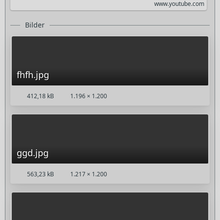
www.youtube.com
Bilder
fhfh.jpg
412,18 kB
1.196 × 1.200
ggd.jpg
563,23 kB
1.217 × 1.200