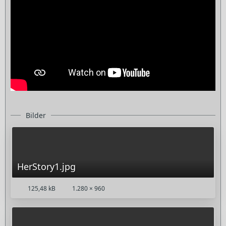
Bilder
HerStory1.jpg
125,48 kB
1.280 × 960