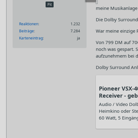
Pit
meine Musikanlage
Die Dolby Surround
Reaktionen
1.232
War meine einzige R
Beiträge
7.284
Karteneintrag
ja
Von 799 DM auf 700
noch was gespart. S
aufzunehmem bei d
Dolby Surround Anl
Pioneer VSX-4
Receiver - ge
Audio / Video Dolb
Heimkino oder Ste
60 Watt, 5 Eingäng