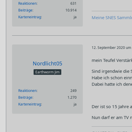
Reaktionen
631
Beiträge
10.914
Karteneintrag
ja
Meine SNES Samml
12. September 2020 um 
mein Teufel Verstär
Nordlicht05
Sind irgendwie die
Earthworm Jim
Habe ich schon ein
Dabei hatte ich den
Reaktionen
249
Beiträge
1.270
Karteneintrag
ja
Der ist so 15 Jahre
Nun darf er am TV m