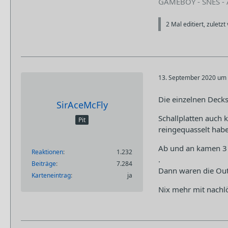
GAMEBOY - SNES -
2 Mal editiert, zuletzt
13. September 2020 um 
Die einzelnen Decks
SirAceMcFly
Schallplatten auch
Pit
reingequasselt hab
Ab und an kamen 3 
Reaktionen
1.232
.
Beiträge
7.284
Dann waren die Out
Karteneintrag
ja
Nix mehr mit nachlö