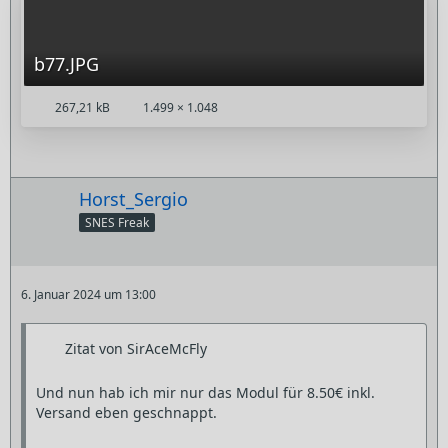
b77.JPG
267,21 kB
1.499 × 1.048
Horst_Sergio
SNES Freak
6. Januar 2024 um 13:00
Zitat von SirAceMcFly
Und nun hab ich mir nur das Modul für 8.50€ inkl.
Versand eben geschnappt.