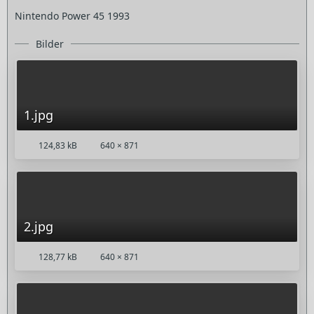
Nintendo Power 45 1993
Bilder
1.jpg
124,83 kB
640 × 871
2.jpg
128,77 kB
640 × 871