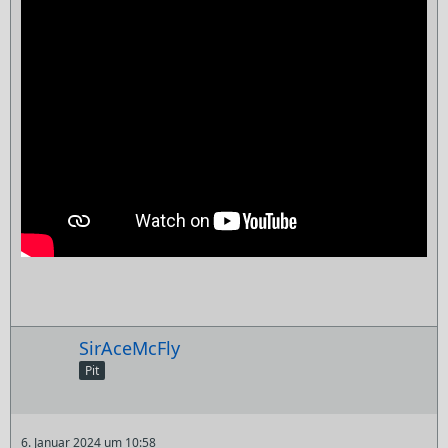
SirAceMcFly
Pit
6. Januar 2024 um 10:58