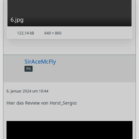
6.jpg
122,14 kB
640 × 860
SirAceMcFly
Pit
6. Januar 2024 um 10:44
Hier das Review von Horst_Sergio: