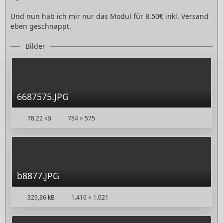
Und nun hab ich mir nur das Modul für 8.50€ inkl. Versand
eben geschnappt.
Bilder
6687575.JPG
78,22 kB
784 × 575
b8877.JPG
329,86 kB
1.416 × 1.021