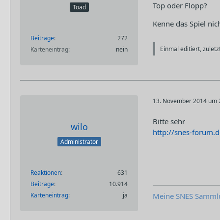
Top oder Flopp?
Toad
Kenne das Spiel nic
Beiträge
272
Einmal editiert, zulet
Karteneintrag
nein
13. November 2014 um 
Bitte sehr
wilo
http://snes-forum.
Administrator
Reaktionen
631
Beiträge
10.914
Karteneintrag
ja
Meine SNES Samml