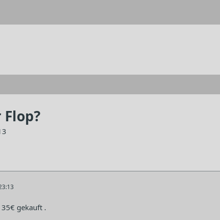
r Flop?
13
23:13
 35€ gekauft .