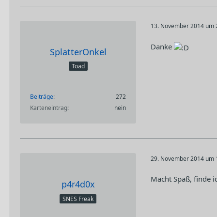
13. November 2014 um 
Danke
SplatterOnkel
Toad
Beiträge
272
Karteneintrag
nein
29. November 2014 um 
Macht Spaß, finde i
p4r4d0x
SNES Freak