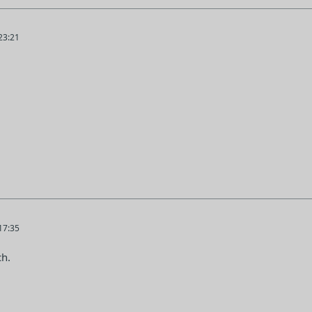
23:21
17:35
ch.