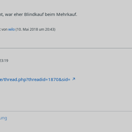
ht, war eher Blindkauf beim Mehrkauf.
zt von
wilo
(
10. Mai 2018 um 20:43
)
23:19
de/thread.php?threadid=1870&sid=
ung