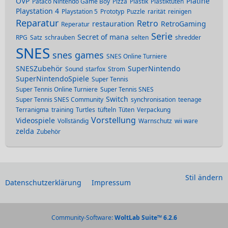
OVP
Platine
Pataco Nintendo Game Boy
Pizza
Plastik
Plastiktüten
Playstation 4
Playstation 5
Prototyp
Puzzle
rarität
reinigen
Reparatur
Retro
restauration
RetroGaming
Reperatur
Serie
Secret of mana
RPG
Satz
schrauben
selten
shredder
SNES
snes games
SNES Online Turniere
SNESZubehör
SuperNintendo
Sound
starfox
Strom
SuperNintendoSpiele
Super Tennis
Super Tennis Online Turniere
Super Tennis SNES
Switch
Super Tennis SNES Community
synchronisation
teenage
Terranigma
training
Turtles
tüfteln
Tüten
Verpackung
Vorstellung
Videospiele
Vollständig
Warnschutz
wii ware
zelda
Zubehör
Stil ändern
Datenschutzerklärung
Impressum
Community-Software:
WoltLab Suite™ 6.2.6