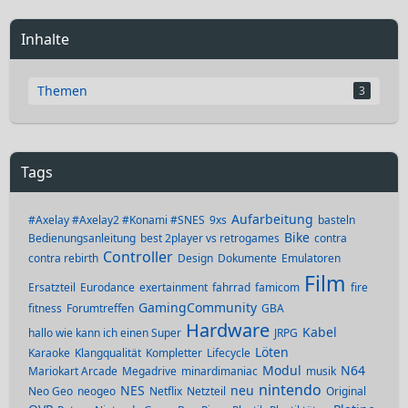
Inhalte
Themen
3
Tags
Aufarbeitung
#Axelay #Axelay2 #Konami #SNES
9xs
basteln
Bike
Bedienungsanleitung
best 2player vs retrogames
contra
Controller
contra rebirth
Design
Dokumente
Emulatoren
Film
Ersatzteil
Eurodance
exertainment
fahrrad
famicom
fire
GamingCommunity
fitness
Forumtreffen
GBA
Hardware
Kabel
hallo wie kann ich einen Super
JRPG
Löten
Karaoke
Klangqualität
Kompletter
Lifecycle
Modul
N64
Mariokart Arcade
Megadrive
minardimaniac
musik
nintendo
NES
neu
Neo Geo
neogeo
Netflix
Netzteil
Original