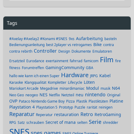
Tags
Aufarbeitung
#Axelay #Axelay2 #Konami #SNES
9xs
basteln
Bike
Bedienungsanleitung
best 2player vs retrogames
contra
Controller
contra rebirth
Design
Dokumente
Emulatoren
Film
Ersatzteil
Eurodance
exertainment
fahrrad
famicom
fire
GamingCommunity
fitness
Forumtreffen
GBA
Hardware
Kabel
hallo wie kann ich einen Super
JRPG
Löten
Karaoke
Klangqualität
Kompletter
Lifecycle
Modul
N64
Mariokart Arcade
Megadrive
minardimaniac
musik
nintendo
NES
neu
Neo Geo
neogeo
Netflix
Netzteil
Original
OVP
Platine
Pataco Nintendo Game Boy
Pizza
Plastik
Plastiktüten
Playstation 4
Playstation 5
Prototyp
Puzzle
rarität
reinigen
Reparatur
Retro
restauration
RetroGaming
Reperatur
Serie
Secret of mana
RPG
Satz
schrauben
selten
shredder
SNES
snes games
SNES Online Turniere