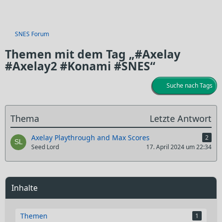
SNES Forum
Themen mit dem Tag „#Axelay
#Axelay2 #Konami #SNES“
Suche nach Tags
Thema
Letzte Antwort
Axelay Playthrough and Max Scores
2
Seed Lord
17. April 2024 um 22:34
Inhalte
Themen
1