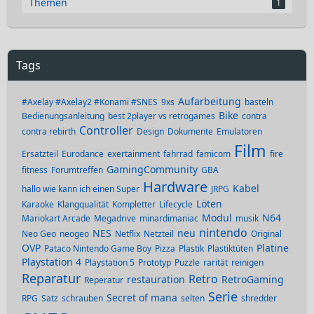
Themen
1
Tags
Aufarbeitung
#Axelay #Axelay2 #Konami #SNES
9xs
basteln
Bike
Bedienungsanleitung
best 2player vs retrogames
contra
Controller
contra rebirth
Design
Dokumente
Emulatoren
Film
Ersatzteil
Eurodance
exertainment
fahrrad
famicom
fire
GamingCommunity
fitness
Forumtreffen
GBA
Hardware
Kabel
hallo wie kann ich einen Super
JRPG
Löten
Karaoke
Klangqualität
Kompletter
Lifecycle
Modul
N64
Mariokart Arcade
Megadrive
minardimaniac
musik
nintendo
NES
neu
Neo Geo
neogeo
Netflix
Netzteil
Original
OVP
Platine
Pataco Nintendo Game Boy
Pizza
Plastik
Plastiktüten
Playstation 4
Playstation 5
Prototyp
Puzzle
rarität
reinigen
Reparatur
Retro
restauration
RetroGaming
Reperatur
Serie
Secret of mana
RPG
Satz
schrauben
selten
shredder