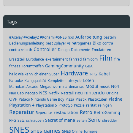
Tags
Aufarbeitung
#Axelay #Axelay2 #Konami #SNES
9xs
basteln
Bike
Bedienungsanleitung
best 2player vs retrogames
contra
Controller
contra rebirth
Design
Dokumente
Emulatoren
Film
Ersatzteil
Eurodance
exertainment
fahrrad
famicom
fire
GamingCommunity
fitness
Forumtreffen
GBA
Hardware
Kabel
hallo wie kann ich einen Super
JRPG
Löten
Karaoke
Klangqualität
Kompletter
Lifecycle
Modul
N64
Mariokart Arcade
Megadrive
minardimaniac
musik
nintendo
NES
neu
Neo Geo
neogeo
Netflix
Netzteil
Original
OVP
Platine
Pataco Nintendo Game Boy
Pizza
Plastik
Plastiktüten
Playstation 4
Playstation 5
Prototyp
Puzzle
rarität
reinigen
Reparatur
Retro
restauration
RetroGaming
Reperatur
Serie
Secret of mana
RPG
Satz
schrauben
selten
shredder
SNES
snes games
SNES Online Turniere